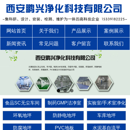
网站首页
关于我们
产品展示
案例展示
新闻资讯
常见问题
客户留言
联系我们
食品SC无尘车间
制药GMP洁净室
实验室/手术室净化
环氧地坪
防静电地坪
车库地坪
防腐地坪
PVC地板
水泥基自流平